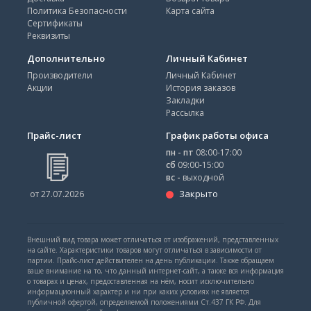
Политика Безопасности
Карта сайта
Сертификаты
Реквизиты
Дополнительно
Личный Кабинет
Производители
Личный Кабинет
Акции
История заказов
Закладки
Рассылка
Прайс-лист
График работы офиса
пн - пт
08:00-17:00
сб
09:00-15:00
вс -
выходной
Закрыто
от 27.07.2026
Внешний вид товара может отличаться от изображений, представленных
на сайте. Характеристики товаров могут отличаться в зависимости от
партии. Прайс-лист действителен на день публикации. Также обращаем
ваше внимание на то, что данный интернет-сайт, а также вся информация
о товарах и ценах, предоставленная на нём, носит исключительно
информационный характер и ни при каких условиях не является
публичной офертой, определяемой положениями Ст.437 ГК РФ. Для