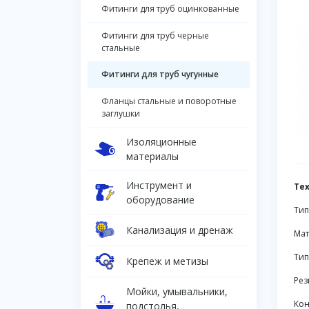
Фитинги для труб оцинкованные
Фитинги для труб черные
стальные
Фитинги для труб чугунные
Фланцы стальные и поворотные
заглушки
Изоляционные
материалы
Инструмент и
Те
оборудование
Тип
Канализация и дренаж
Мат
Тип
Крепеж и метизы
Рез
Мойки, умывальники,
Кон
подстолья,