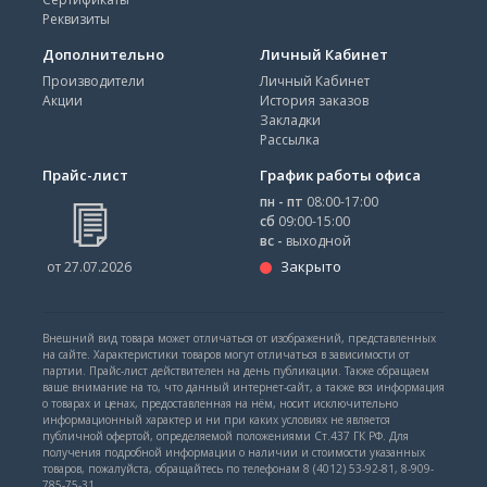
Реквизиты
Дополнительно
Личный Кабинет
Производители
Личный Кабинет
Акции
История заказов
Закладки
Рассылка
Прайс-лист
График работы офиса
пн - пт
08:00-17:00
сб
09:00-15:00
вс -
выходной
Закрыто
от 27.07.2026
Внешний вид товара может отличаться от изображений, представленных
на сайте. Характеристики товаров могут отличаться в зависимости от
партии. Прайс-лист действителен на день публикации. Также обращаем
ваше внимание на то, что данный интернет-сайт, а также вся информация
о товарах и ценах, предоставленная на нём, носит исключительно
информационный характер и ни при каких условиях не является
публичной офертой, определяемой положениями Ст.437 ГК РФ. Для
получения подробной информации о наличии и стоимости указанных
товаров, пожалуйста, обращайтесь по телефонам 8 (4012) 53-92-81, 8-909-
785-75-31.