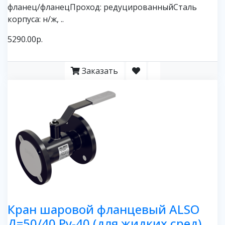
фланец/фланецПроход: редуцированныйСталь
корпуса: н/ж, ..
5290.00р.
Заказать
Кран шаровой фланцевый ALSO
Д=50/40 Ру-40 (для жидких сред)