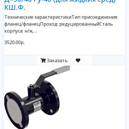
КШ.Ф.
Технические характеристикиТип присоединения:
фланец/фланецПроход: редуцированныйСталь
корпуса: н/ж, ..
3520.00р.
Заказать