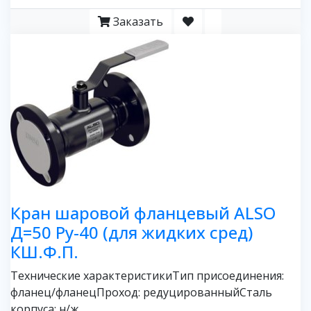
Заказать
Кран шаровой фланцевый ALSO
Д=50 Ру-40 (для жидких сред)
КШ.Ф.П.
Технические характеристикиТип присоединения:
фланец/фланецПроход: редуцированныйСталь
корпуса: н/ж, ..