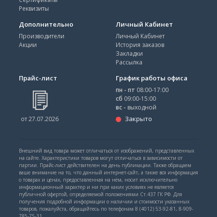
Реквизиты
Дополнительно
Личный Кабинет
Производители
Личный Кабинет
Акции
История заказов
Закладки
Рассылка
Прайс-лист
График работы офиса
пн - пт
08:00-17:00
сб
09:00-15:00
вс -
выходной
Закрыто
от 27.07.2026
Внешний вид товара может отличаться от изображений, представленных
на сайте. Характеристики товаров могут отличаться в зависимости от
партии. Прайс-лист действителен на день публикации. Также обращаем
ваше внимание на то, что данный интернет-сайт, а также вся информация
о товарах и ценах, предоставленная на нём, носит исключительно
информационный характер и ни при каких условиях не является
публичной офертой, определяемой положениями Ст.437 ГК РФ. Для
получения подробной информации о наличии и стоимости указанных
товаров, пожалуйста, обращайтесь по телефонам 8 (4012) 53-92-81, 8-909-
785-75-31.