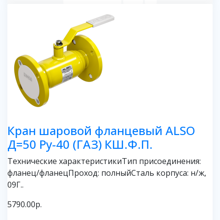
Кран шаровой фланцевый ALSO
Д=50 Ру-40 (ГАЗ) КШ.Ф.П.
Технические характеристикиТип присоединения:
фланец/фланецПроход: полныйСталь корпуса: н/ж,
09Г..
5790.00р.