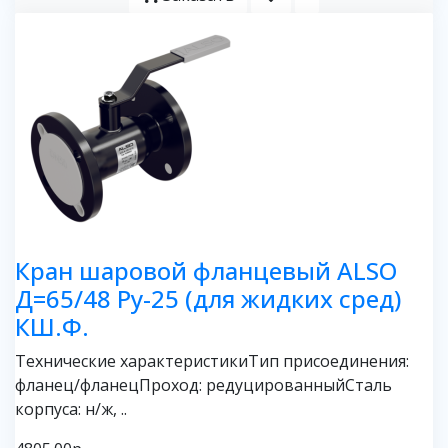
Кран шаровой фланцевый ALSO
Д=65/48 Ру-25 (для жидких сред)
КШ.Ф.
Технические характеристикиТип присоединения:
фланец/фланецПроход: редуцированныйСталь
корпуса: н/ж, ..