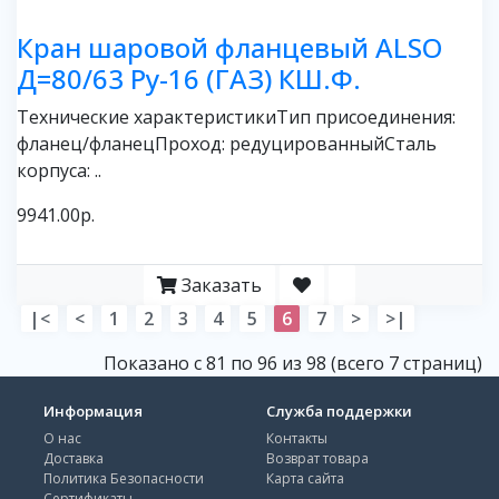
Кран шаровой фланцевый ALSO
Д=80/63 Ру-16 (ГАЗ) КШ.Ф.
Технические характеристикиТип присоединения:
фланец/фланецПроход: редуцированныйСталь
корпуса: ..
9941.00р.
Заказать
|<
<
1
2
3
4
5
6
7
>
>|
Показано с 81 по 96 из 98 (всего 7 страниц)
Информация
Служба поддержки
О нас
Контакты
Доставка
Возврат товара
Политика Безопасности
Карта сайта
Сертификаты