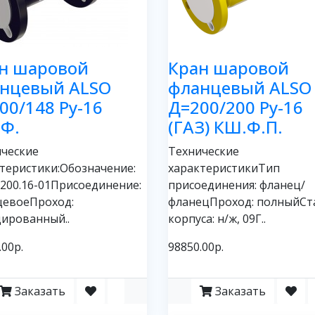
н шаровой
Кран шаровой
нцевый ALSO
фланцевый ALSO
00/148 Ру-16
Д=200/200 Ру-16
Ф.
(ГАЗ) КШ.Ф.П.
ческие
Технические
теристики:Обозначение:
характеристикиТип
200.16-01Присоединение:
присоединения: фланец/
цевоеПроход:
фланецПроход: полныйСт
ированный..
корпуса: н/ж, 09Г..
.00р.
98850.00р.
Заказать
Заказать