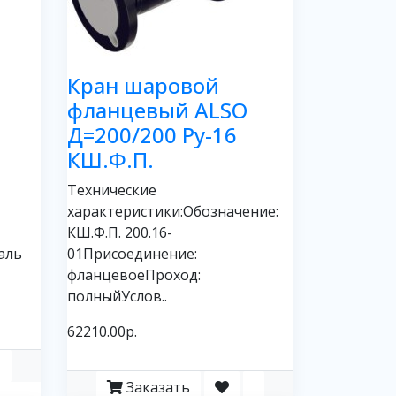
Кран шаровой
фланцевый ALSO
Д=200/200 Ру-16
КШ.Ф.П.
Технические
характеристики:Обозначение:
КШ.Ф.П. 200.16-
аль
01Присоединение:
фланцевоеПроход:
полныйУслов..
62210.00р.
Заказать