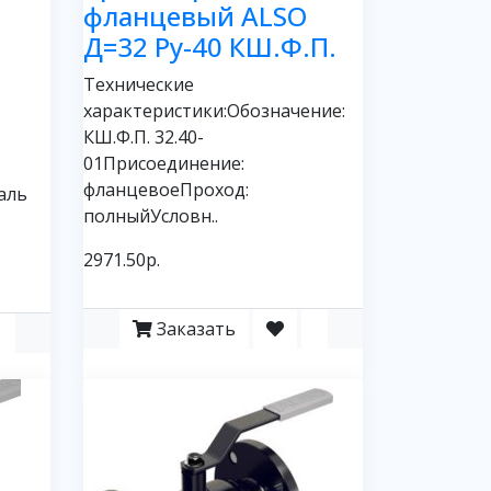
фланцевый ALSO
Д=32 Ру-40 КШ.Ф.П.
Технические
характеристики:Обозначение:
КШ.Ф.П. 32.40-
01Присоединение:
фланцевоеПроход:
аль
полныйУсловн..
2971.50р.
Заказать