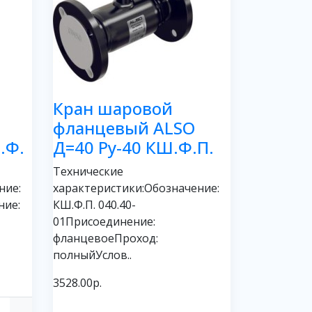
Кран шаровой
фланцевый ALSO
.Ф.
Д=40 Ру-40 КШ.Ф.П.
Технические
ние:
характеристики:Обозначение:
ние:
КШ.Ф.П. 040.40-
01Присоединение:
фланцевоеПроход:
полныйУслов..
3528.00р.