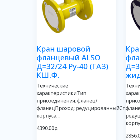
Кран шаровой
Кра
фланцевый ALSO
фла
Д=32/24 Ру-40 (ГАЗ)
Д=3
КШ.Ф.
жид
Технические
Техни
характеристикиТип
хара
присоединения: фланец/
присо
фланецПроход: редуцированныйСталь
флан
корпуса: ..
реду
корпус
4390.00р.
2856.