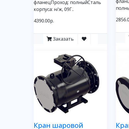
флан
фланецПроход: полныйСталь
полны
корпуса: н/ж, 09Г..
2856.
4390.00р.
Заказать
Кран шаровой
Кра