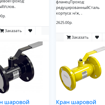
цевоеПроход:
фланецПроход:
йУслов..
редуцированныйСталь
корпуса: н/ж, ..
00р.
2625.00р.
Заказать
Заказать
н шаровой
Кран шаровой