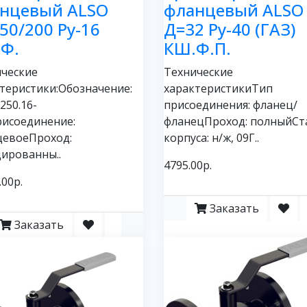
нцевый ALSO
фланцевый ALSO
50/200 Ру-16
Д=32 Ру-40 (ГАЗ)
Ф.
КШ.Ф.П.
ческие
Технические
теристики:Обозначение:
характеристикиТип
250.16-
присоединения: фланец/
исоединение:
фланецПроход: полныйСт
цевоеПроход:
корпуса: н/ж, 09Г..
ированны..
4795.00р.
.00р.
Заказать
Заказать