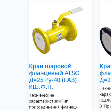
Кран шаровой
Кра
фланцевый ALSO
фла
Д=25 Ру-40 (ГАЗ)
Д=2
КШ.Ф.П.
Техни
харак
Технические
КШ.Ф.
характеристикиТип
01При
присоединения: фланец/