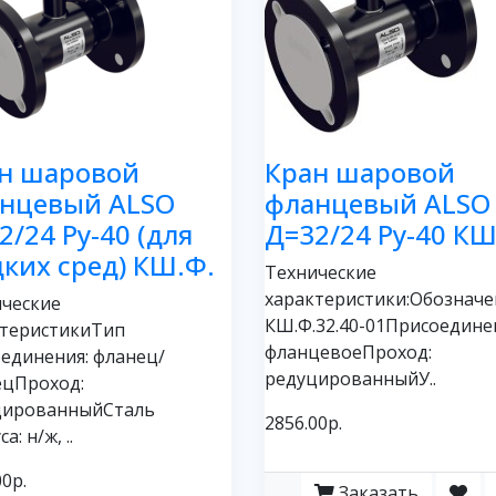
н шаровой
Кран шаровой
нцевый ALSO
фланцевый ALSO
2/24 Ру-40 (для
Д=32/24 Ру-40 КШ
ких сред) КШ.Ф.
Технические
характеристики:Обозначе
ческие
КШ.Ф.32.40-01Присоедине
ктеристикиТип
фланцевоеПроход:
единения: фланец/
редуцированныйУ..
ецПроход:
цированныйСталь
2856.00р.
а: н/ж, ..
00р.
Заказать