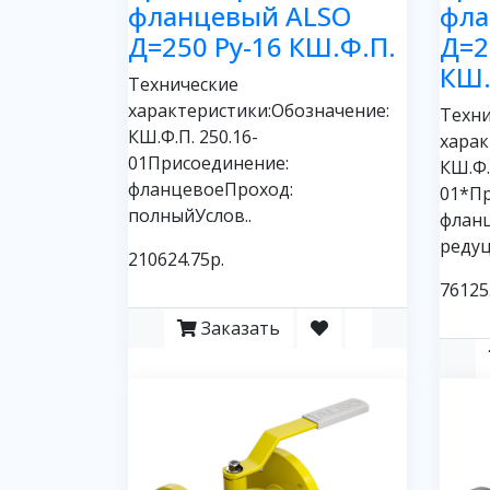
фланцевый ALSO
фла
Д=250 Ру-16 КШ.Ф.П.
Д=2
КШ.
Технические
характеристики:Обозначение:
Техни
КШ.Ф.П. 250.16-
харак
01Присоединение:
КШ.Ф.
фланцевоеПроход:
01*Пр
полныйУслов..
флан
редуц
210624.75р.
76125
Заказать