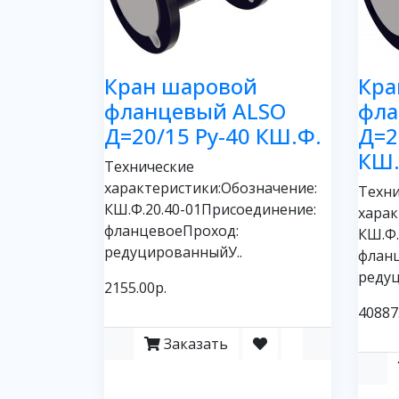
Кран шаровой
Кра
фланцевый ALSO
фла
Д=20/15 Ру-40 КШ.Ф.
Д=2
КШ.
Технические
характеристики:Обозначение:
Техни
КШ.Ф.20.40-01Присоединение:
харак
фланцевоеПроход:
КШ.Ф.
редуцированныйУ..
флан
редуц
2155.00р.
40887
Заказать