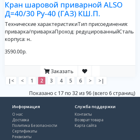
Кран шаровой приварной ALSO
Д=40/30 Ру-40 (ГАЗ) КШ.П.
Технические характеристикиТип присоединения:
приварка/приваркаПроход: редуцированныйСталь
корпуса: н..
3590.00р.
Заказать
|<
<
1
2
3
4
5
6
>
>|
Показано с 17 по 32 из 96 (всего 6 страниц)
Информация
Служба поддержки
О нас
Контакты
Доставка
Возврат товара
Политика Безопасности
Карта сайта
Сертификаты
Реквизиты