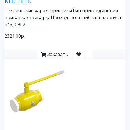
КШ.П.П.
Технические характеристикиТип присоединения:
приварка/приваркаПроход: полныйСталь корпуса:
н/ж, 09Г2..
2321.00р.
Заказать