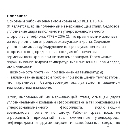
Описание:
Основным рабочим элементом крана ALSO
КШ.П. 15.40-
01
является шар, выполненный из нержавеющей стали. Седловое
уплотнение шара выполнено из углеродонаполненного
фторопласта (тефлона, PTFE + 20% C), что практически исключает
износ уплотнения в процессе эксплуатации крана. Седловое
уплотнение имеет дублирующее торцевое уплотнение из
фторсилоксона, предназначенное для обеспечения
герметичности крана при низких температурах. Тарельчатые
пружины компенсируют температурные изменения шара и седел,
что исключает:
возможность протечки (при понижении температуры)
·
заклинивание шаровой пробки (при повышении температуры),
·
что гарантирует бесперебойную эксплуатацию в заданном
температрном диапазоне.
Шток, выполненный из нержавеющей стали, оснащен двумя
уплотнительными кольцами (фторсилоксан), а так жекольцом из
углеродонаполненного фторопласта, исключающим
возможность протечки по штоку.
Рабочая среда:
вода, не
агрессивный природный газ, сжиженные углеводороды,
нефтепродукты и другие жидкие и газообразные среды, по