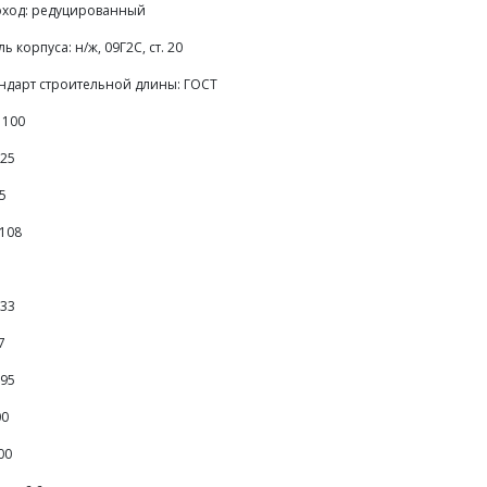
ход: редуцированный
ль корпуса: н/ж, 09Г2С, ст. 20
ндарт строительной длины: ГОСТ
 100
 25
75
 108
133
7
195
00
00