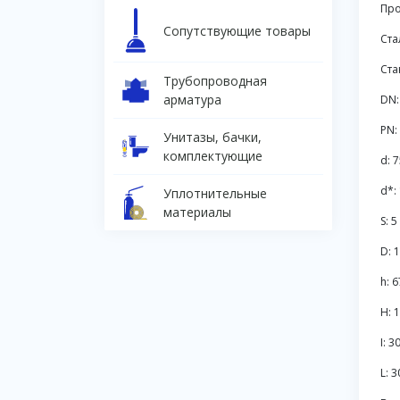
Про
Сопутствующие товары
Ста
Ста
Трубопроводная
арматура
DN:
PN:
Унитазы, бачки,
комплектующие
d: 
d*:
Уплотнительные
материалы
S: 5
D: 
h: 6
H: 
I: 3
L: 3