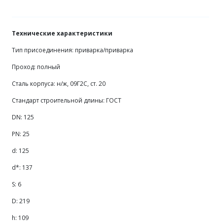
Технические характеристики
Тип присоединения: приварка/приварка
Проход: полный
Сталь корпуса: н/ж, 09Г2С, ст. 20
Стандарт строительной длины: ГОСТ
DN: 125
PN: 25
d: 125
d*: 137
S: 6
D: 219
h: 109